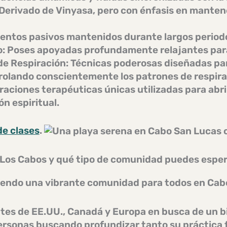
 Derivado de Vinyasa, pero con énfasis en manten
entos pasivos mantenidos durante largos period
o:
Poses apoyadas profundamente relajantes para
de Respiración:
Técnicas poderosas diseñadas para
rolando conscientemente los patrones de respira
raciones terapéuticas únicas utilizadas para abr
ón espiritual.
de clases
.
 Los Cabos y qué tipo de comunidad puedes espe
yendo una vibrante
comunidad
para todos en
Cab
es de EE.UU., Canadá y Europa en busca de un b
rsonas buscando profundizar tanto su práctica fí