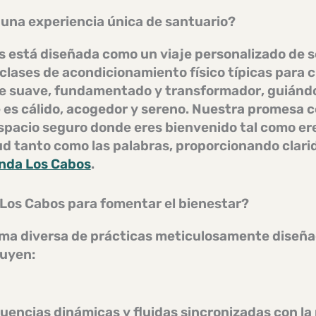
una experiencia única de santuario?
s está diseñada como un
viaje personalizado de 
s clases de acondicionamiento físico típicas para
ue
suave, fundamentado y transformador
, guiánd
e es
cálido, acogedor y sereno
. Nuestra promesa c
espacio
seguro
donde eres bienvenido tal como ere
ud tanto como las palabras, proporcionando clarid
anda Los Cabos
.
Los Cabos para fomentar el bienestar?
a diversa de prácticas meticulosamente diseñad
luyen:
encias dinámicas y fluidas sincronizadas con la 