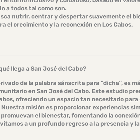
un
entorno inclusivo y cuidadoso
, basado en valore
 a todos tal como son.
ca nutrir, centrar y despertar suavemente el bie
ra el crecimiento y la reconexión en Los Cabos.
qué llega a San José del Cabo?
vado de la palabra sánscrita para “dicha”, es má
munitario
en San José del Cabo. Este estudio prem
abos
, ofreciendo un espacio tan necesitado para 
 Nuestra misión es proporcionar experiencias sim
romuevan el bienestar, fomentando la conexión y
nvitamos a un profundo regreso a la presencia y l