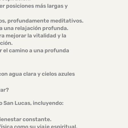
er posiciones más largas y
os, profundamente meditativos.
 una relajación profunda.
 mejorar la vitalidad y la
ción.
ir el camino a una profunda
rar?
o San Lucas
, incluyendo:
ienestar constante.
sica como su viaje espiritual.