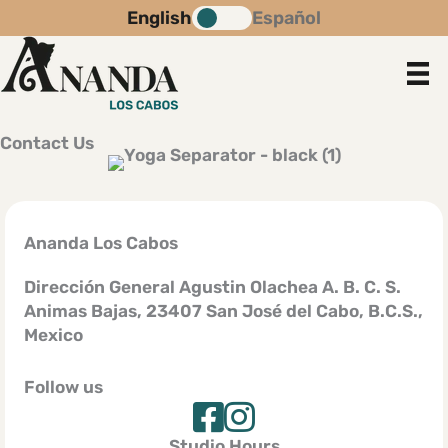
Skip
English
Español
to
content
Contact Us
Ananda Los Cabos
Dirección General Agustin Olachea A. B. C. S.
Animas Bajas, 23407 San José del Cabo, B.C.S.,
Mexico
Follow us
Studio Hours